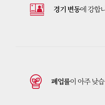
경기 변동
에 강합
폐업률
이 아주 낮