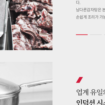
다.
남다른감자탕은 본
손쉽게 조리가 가
업계 유일
인덕션 시