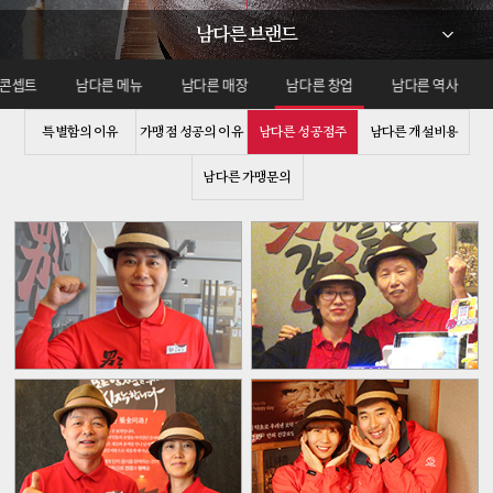
남다른 브랜드
 콘셉트
남다른 메뉴
남다른 매장
남다른 창업
남다른 역사
특별함의 이유
가맹점 성공의 이유
남다른 성공점주
남다른 개설비용
남다른 가맹문의