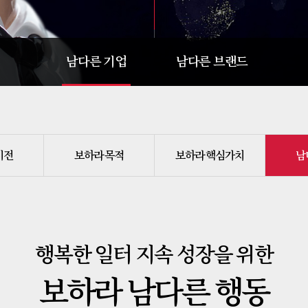
남다른 기업
남다른 브랜드
남다른 미문
남다른 스토리
남다른 연혁
남다른 콘셉트
비전
보하라 목적
보하라 핵심가치
남
남다른 환원
남다른 메뉴
남다른 인재
남다른 매장
남다른 활동
남다른 창업
남다른 영꿈
남다른 역사
행복한 일터 지속 성장을 위한
보하라 남다른 행동