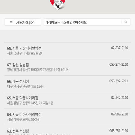
Select Region
매장명 또는 주소를 입력해주세요.
02-837-2110
68. 서울 가산디지털역점
서울 금천구 디지털로9길 99
055-274-2110
67. 창원 상남점
경남 창원시 성산구 마디미로27번길 11 1층 101호
053-592-2211
66. 대구 성서점
대구 달서구 달구벌대로 1244
02-542-2110
65. 서울 학동사거리점
서울 강남구 선릉로145길 21 지상 1층
02-982-2110
64. 서울 미아사거리역점
서울 강북구 도봉로10길 6
063-251-2110
63. 전주 서신점